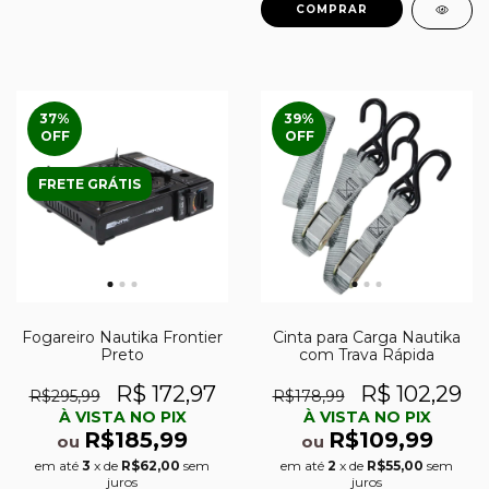
37
%
39
%
OFF
OFF
FRETE GRÁTIS
Fogareiro Nautika Frontier
Cinta para Carga Nautika
Preto
com Trava Rápida
R$ 172,97
R$ 102,29
R$295,99
R$178,99
À VISTA NO PIX
À VISTA NO PIX
R$185,99
R$109,99
ou
ou
em até
3
x de
R$62,00
sem
em até
2
x de
R$55,00
sem
juros
juros