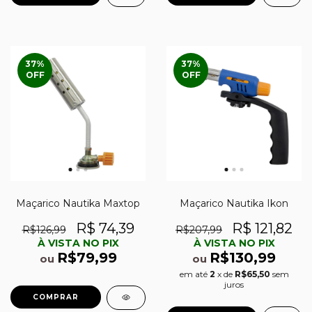
37
%
37
%
OFF
OFF
Maçarico Nautika Maxtop
Maçarico Nautika Ikon
R$ 74,39
R$ 121,82
R$126,99
R$207,99
À VISTA NO PIX
À VISTA NO PIX
R$79,99
R$130,99
ou
ou
em até
2
x de
R$65,50
sem
juros