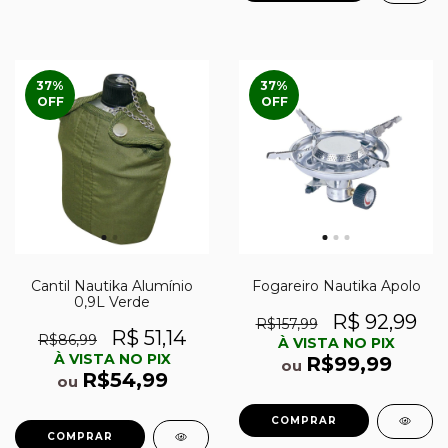
37
%
37
%
OFF
OFF
Cantil Nautika Alumínio
Fogareiro Nautika Apolo
0,9L Verde
R$ 92,99
R$157,99
R$ 51,14
R$86,99
À VISTA NO PIX
À VISTA NO PIX
R$99,99
ou
R$54,99
ou