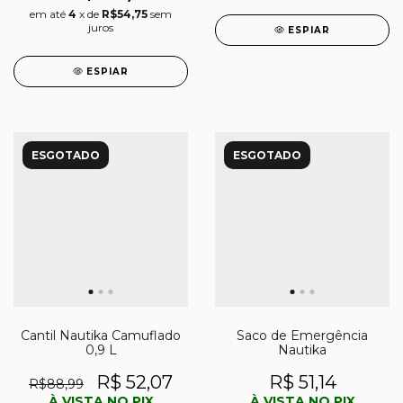
em até
4
x de
R$54,75
sem
juros
ESPIAR
ESPIAR
ESGOTADO
ESGOTADO
Cantil Nautika Camuflado
Saco de Emergência
0,9 L
Nautika
R$ 52,07
R$ 51,14
R$88,99
À VISTA NO PIX
À VISTA NO PIX