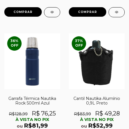
36
%
37
%
OFF
OFF
Garrafa Térmica Nautika
Cantil Nautika Alumínio
Rock 500ml Azul
0,9L Preto
R$ 76,25
R$ 49,28
R$128,99
R$83,99
À VISTA NO PIX
À VISTA NO PIX
R$81,99
R$52,99
ou
ou