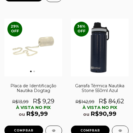
29
%
36
%
OFF
OFF
Placa de Identificação
Garrafa Térmica Nautika
Nautika Dogtag
Stone 550ml Azul
R$ 9,29
R$ 84,62
R$13,99
R$142,99
À VISTA NO PIX
À VISTA NO PIX
R$9,99
R$90,99
ou
ou