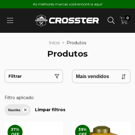
As melhores marcas você encontra aqui!
0
Início
>
Produtos
Produtos
Filtrar
Filtro aplicado:
Limpar filtros
Nautika
37
%
39
%
OFF
OFF