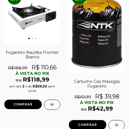
Fogareiro Nautika Frontier
Branco
R$ 110,66
R$188,99
À VISTA NO PIX
R$118,99
ou
Cartucho Gás Maxxgás
Fogareiro
em até
2
x de
R$59,50
sem
juros
R$ 39,98
R$69,99
À VISTA NO PIX
R$42,99
ou