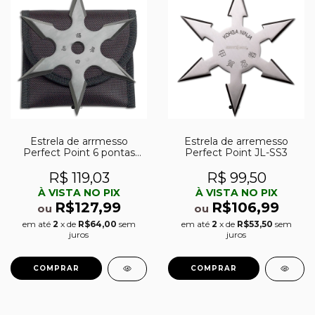
Estrela de arrmesso
Estrela de arremesso
Perfect Point 6 pontas
Perfect Point JL-SS3
90-16DG
R$ 119,03
R$ 99,50
À VISTA NO PIX
À VISTA NO PIX
R$127,99
R$106,99
ou
ou
em até
2
x de
R$64,00
sem
em até
2
x de
R$53,50
sem
juros
juros