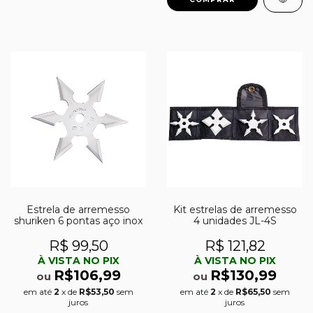
Estrela de arremesso
Kit estrelas de arremesso
shuriken 6 pontas aço inox
4 unidades JL-4S
R$ 99,50
R$ 121,82
À VISTA NO PIX
À VISTA NO PIX
R$106,99
R$130,99
ou
ou
em até
2
x de
R$53,50
sem
em até
2
x de
R$65,50
sem
juros
juros