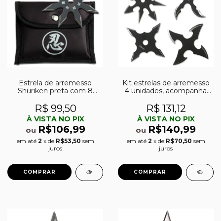
Estrela de arremesso
Kit estrelas de arremesso
Shuriken preta com 8
4 unidades, acompanha
pontas
bainha - RC-107-4B
R$ 99,50
R$ 131,12
À VISTA NO PIX
À VISTA NO PIX
R$106,99
R$140,99
ou
ou
em até
2
x de
R$53,50
sem
em até
2
x de
R$70,50
sem
juros
juros