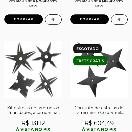
em até
2
x de
R$70,00
sem
em até
2
x de
R$64,00
sem
juros
juros
ESGOTADO
FRETE GRÁTIS
Kit estrelas de arremesso
Conjunto de estrelas de
4 unidades, acompanha
arremesso Cold Steel
bainha - RC-108-4B
Heavy Sure Strike
R$ 131,12
R$ 604,49
À VISTA NO PIX
À VISTA NO PIX