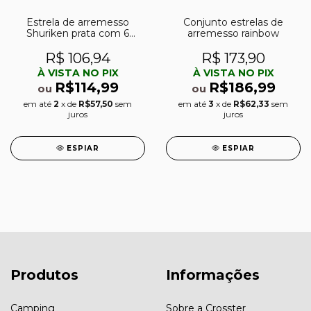
Estrela de arremesso
Conjunto estrelas de
Shuriken prata com 6
arremesso rainbow
pontas e dragão
R$ 106,94
R$ 173,90
À VISTA NO PIX
À VISTA NO PIX
R$114,99
R$186,99
ou
ou
em até
2
x de
R$57,50
sem
em até
3
x de
R$62,33
sem
juros
juros
ESPIAR
ESPIAR
Produtos
Informações
Camping
Sobre a Crosster