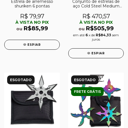
Estrela de arremesso
Conjunto de estrelas de
shuriken 6 pontas
aço Cold Steel Medium
Sure Strike
R$ 79,97
R$ 470,57
À VISTA NO PIX
À VISTA NO PIX
R$85,99
R$505,99
ou
ou
em até
6
x de
R$84,33
sem
juros
ESPIAR
ESPIAR
ESGOTADO
ESGOTADO
FRETE GRÁTIS