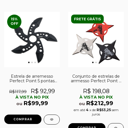
15
%
FRETE GRÁTIS
OFF
Estrela de arremesso
Conjunto de estrelas de
Perfect Point 5 pontas
arrmesso Perfect Point 4
PP-136
pontas PP-131-3 em aço
R$ 92,99
R$ 198,08
R$117,99
À VISTA NO PIX
À VISTA NO PIX
R$99,99
R$212,99
ou
ou
em até
4
x de
R$53,25
sem
juros