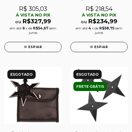
pontas kit c/ 4
R$ 305,03
R$ 218,54
À VISTA NO PIX
À VISTA NO PIX
R$327,99
R$234,99
ou
ou
em até
6
x de
R$54,67
sem
em até
4
x de
R$58,75
sem
juros
juros
ESPIAR
ESPIAR
ESGOTADO
ESGOTADO
FRETE GRÁTIS