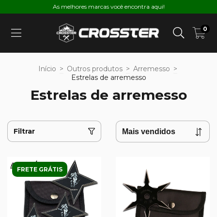
As melhores marcas você encontra aqui!
0
Início
>
Outros produtos
>
Arremesso
>
Estrelas de arremesso
Estrelas de arremesso
Filtrar
FRETE GRÁTIS