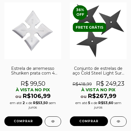
36
%
OFF
FRETE GRÁTIS
Estrela de arremesso
Conjunto de estrelas de
Shuriken prata com 4
aço Cold Steel Light Sure
pontas
Strike
R$ 99,50
R$ 249,23
R$418,99
À VISTA NO PIX
À VISTA NO PIX
R$106,99
R$267,99
ou
ou
em até
2
x de
R$53,50
sem
em até
5
x de
R$53,60
sem
juros
juros