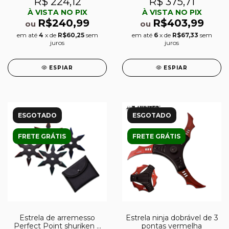
R$ 224,12
R$ 375,71
À VISTA NO PIX
À VISTA NO PIX
R$240,99
R$403,99
ou
ou
em até
4
x de
R$60,25
sem
em até
6
x de
R$67,33
sem
juros
juros
ESPIAR
ESPIAR
ESGOTADO
ESGOTADO
FRETE GRÁTIS
FRETE GRÁTIS
Estrela de arremesso
Estrela ninja dobrável de 3
Perfect Point shuriken 6
pontas vermelha