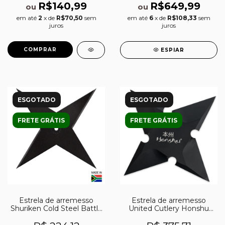
R$140,99
R$649,99
ou
ou
em até
2
x de
R$70,50
sem
em até
6
x de
R$108,33
sem
juros
juros
ESPIAR
ESGOTADO
ESGOTADO
FRETE GRÁTIS
FRETE GRÁTIS
Estrela de arremesso
Estrela de arremesso
Shuriken Cold Steel Battle
United Cutlery Honshu
Star preta com 4 pontas
Sleek Black