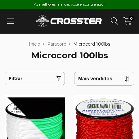
As melhores marcas você encontra aqui!
0
Início
>
Paracord
>
Microcord 100lbs
Microcord 100lbs
Filtrar