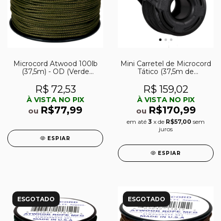
Microcord Atwood 100lb
Mini Carretel de Microcord
(37,5m) - OD (Verde
Tático (37,5m de
Militar)
microcord 550 inclusos)
Preto
R$ 72,53
R$ 159,02
À VISTA NO PIX
À VISTA NO PIX
R$77,99
R$170,99
ou
ou
em até
3
x de
R$57,00
sem
juros
ESPIAR
ESPIAR
ESGOTADO
ESGOTADO