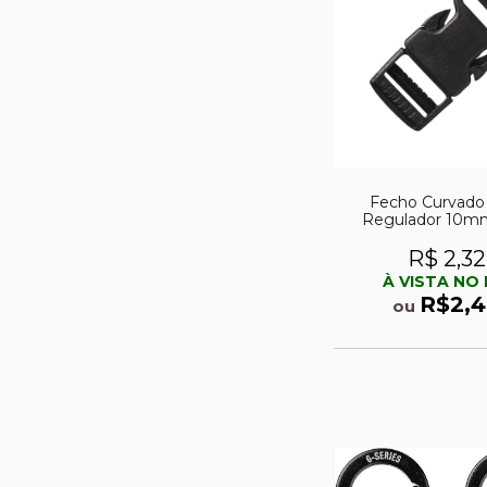
Fecho Curvad
Regulador 10mm
pulseiras (feir
R$ 2,32
À VISTA NO 
R$2,4
ou