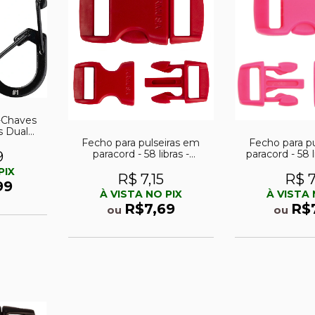
-Chaves
s Dual
Fecho para pulseiras em
Fecho para p
 #1 Preto
paracord - 58 libras -
paracord - 58 l
ades
9
Vermelho
PIX
R$ 7,15
R$ 7
99
À VISTA NO PIX
À VISTA 
R$7,69
R$
ou
ou