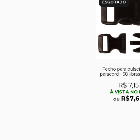
ESGOTADO
Fecho para pulse
paracord - 58 libra
R$ 7,15
À VISTA NO 
R$7,6
ou