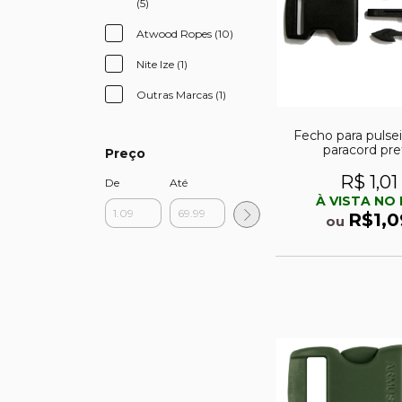
(5)
Atwood Ropes (10)
Nite Ize (1)
Outras Marcas (1)
Fecho para pulse
paracord pre
Preço
R$ 1,01
De
Até
À VISTA NO 
R$1,0
ou