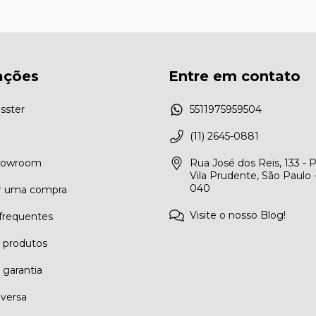
ações
Entre em contato
sster
5511975959504
(11) 2645-0881
Showroom
Rua José dos Reis, 133 - 
Vila Prudente, São Paulo 
040
r uma compra
Visite o nosso Blog!
frequentes
e produtos
 garantia
eversa