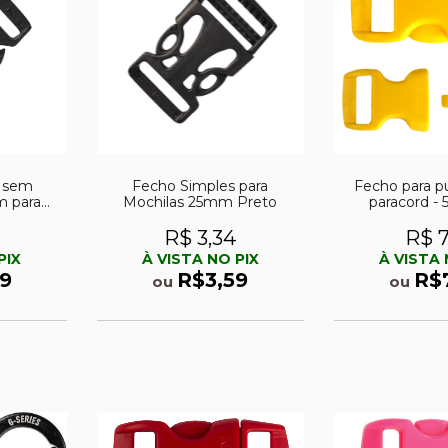
o sem
Fecho Simples para
Fecho para p
 para
Mochilas 25mm Preto
paracord - 5
as)
Amar
R$ 3,34
R$ 7
PIX
À VISTA NO PIX
À VISTA 
9
R$3,59
R$
ou
ou