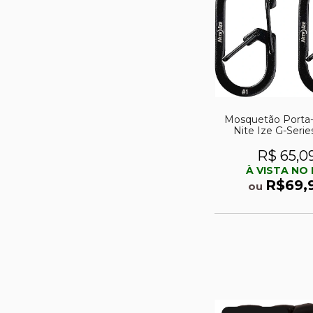
Mosquetão Porta
Nite Ize G-Serie
Chamber Carabiner
com duas unid
R$ 65,0
À VISTA NO 
R$69,
ou