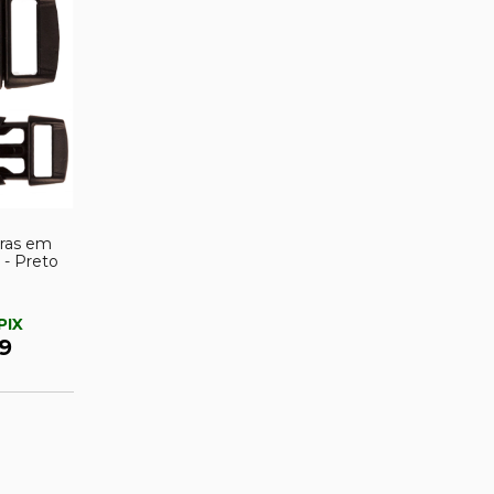
iras em
s - Preto
PIX
9