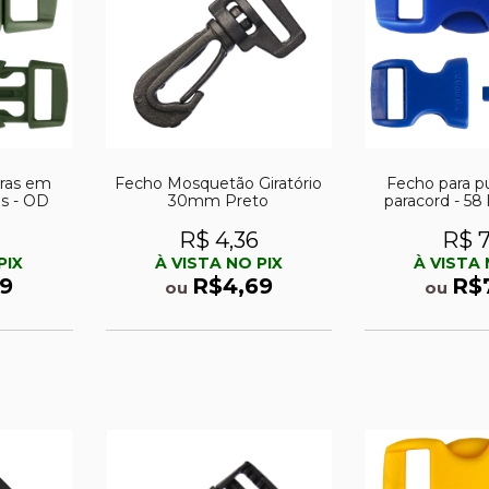
iras em
Fecho Mosquetão Giratório
Fecho para p
as - OD
30mm Preto
paracord - 58 l
R$ 4,36
R$ 7
PIX
À VISTA NO PIX
À VISTA 
9
R$4,69
R$
ou
ou