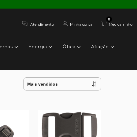
0
Atendimento
Minha conta
Meu carrinho
ernas
Energia
Ótica
Afiação