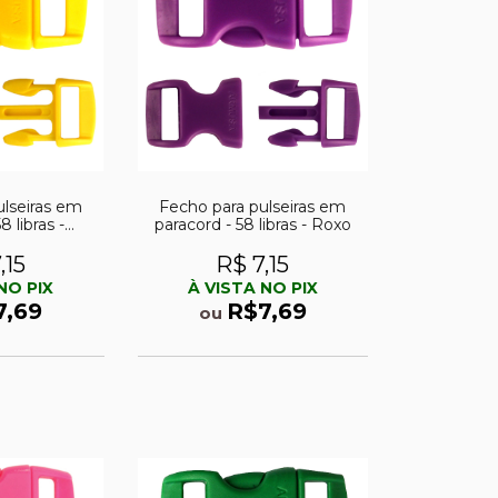
ulseiras em
Fecho para pulseiras em
8 libras -
paracord - 58 libras - Roxo
elo
,15
R$ 7,15
NO PIX
À VISTA NO PIX
7,69
R$7,69
ou