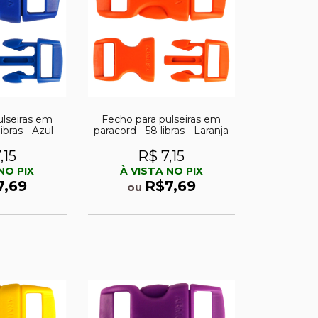
ulseiras em
Fecho para pulseiras em
ibras - Azul
paracord - 58 libras - Laranja
,15
R$ 7,15
NO PIX
À VISTA NO PIX
7,69
R$7,69
ou