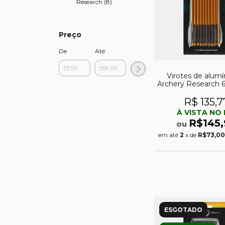
Research (8)
Preço
De
Até
Virotes de alumí
Archery Research 6
balestra Cobra P
R$ 135,7
À VISTA NO 
R$145,
ou
em até
2
x de
R$73,0
ESGOTADO