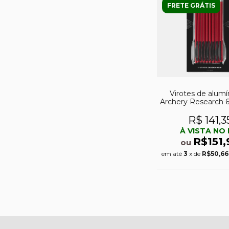
FRETE GRÁTIS
Virotes de alumí
Archery Research 6
balestra Vlad (arc
R$ 141,3
À VISTA NO 
R$151,
ou
em até
3
x de
R$50,66