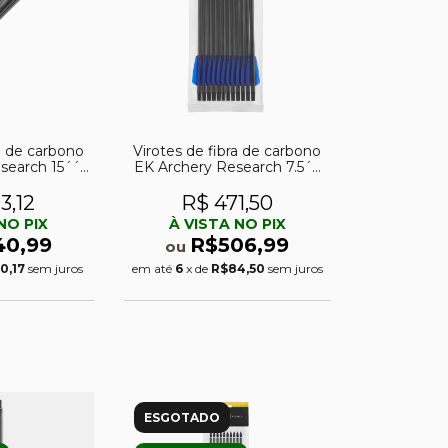
ra de carbono
Virotes de fibra de carbono
search 15´´
EK Archery Research 7.5´´
tras da série
190gr para balestra RX
 c/ 10)
Adder (pacote c/ 12)
3,12
R$ 471,50
NO PIX
À VISTA NO PIX
40,99
R$506,99
ou
0,17
sem juros
em até
6
x de
R$84,50
sem juros
ESGOTADO