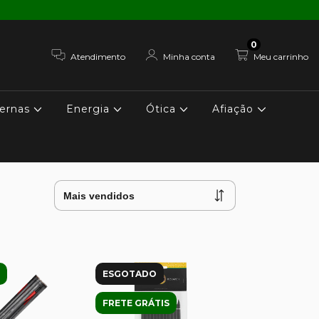
0
Atendimento
Minha conta
Meu carrinho
ernas
Energia
Ótica
Afiação
ESGOTADO
FRETE GRÁTIS