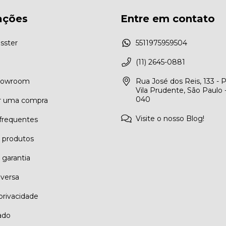
ações
Entre em contato
sster
5511975959504
(11) 2645-0881
Showroom
Rua José dos Reis, 133 - 
Vila Prudente, São Paulo 
040
r uma compra
Visite o nosso Blog!
frequentes
e produtos
 garantia
eversa
 privacidade
ado