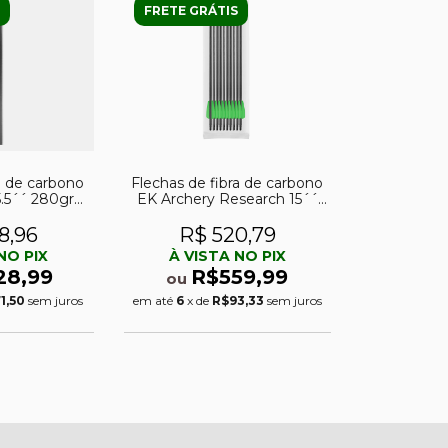
FRETE GRÁTIS
ra de carbono
Flechas de fibra de carbono
5.5´´ 280gr
EK Archery Research 15´´
a balestra
260gr para arco composto
acote c/ 6)
Whipshot (pacote c/ 10)
8,96
R$ 520,79
NO PIX
À VISTA NO PIX
28,99
R$559,99
ou
1,50
sem juros
em até
6
x de
R$93,33
sem juros