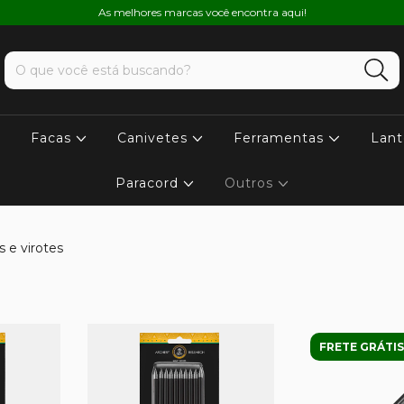
As melhores marcas você encontra aqui!
Facas
Canivetes
Ferramentas
Lant
Paracord
Outros
s e virotes
FRETE GRÁTIS