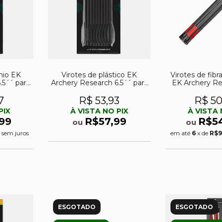
nio EK
Virotes de plástico EK
Virotes de fib
.5´´ para
Archery Research 6.5´´ para
EK Archery Re
istol
balestra Cobra Pistol
260gr para bales
R (pacote
7
R$ 53,93
R$ 50
PIX
À VISTA NO PIX
À VISTA 
99
R$57,99
R$5
ou
ou
0
sem juros
em até
6
x de
R$9
ESGOTADO
ESGOTADO