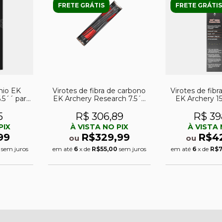
FRETE GRÁTIS
FRETE GRÁTIS
nio EK
Virotes de fibra de carbono
Virotes de fib
.5´´ para
EK Archery Research 7.5´´
EK Archery 1
o 30lbs)
155gr para balestras da série
Research par
R (pacote c/ 10)
Siege 300 (p
5
R$ 306,89
R$ 39
PIX
À VISTA NO PIX
À VISTA 
99
R$329,99
R$4
ou
ou
sem juros
em até
6
x de
R$55,00
sem juros
em até
6
x de
R$7