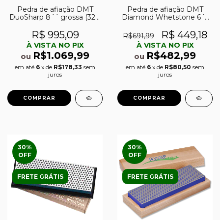
Pedra de afiação DMT
Pedra de afiação DMT
DuoSharp 8´´ grossa (325)
Diamond Whetstone 6´´
e extra-fina (1200) c/ base
extra-grossa (220) c/
de afiação DMT DuoBase
estojo de madeira
R$ 995,09
R$ 449,18
R$691,99
À VISTA NO PIX
À VISTA NO PIX
R$1.069,99
R$482,99
ou
ou
em até
6
x de
R$178,33
sem
em até
6
x de
R$80,50
sem
juros
juros
30
%
30
%
OFF
OFF
FRETE GRÁTIS
FRETE GRÁTIS