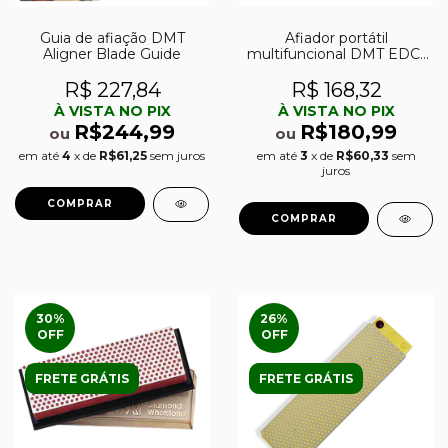
Guia de afiação DMT
Afiador portátil
Aligner Blade Guide
multifuncional DMT EDC-
Sharp
R$ 227,84
R$ 168,32
À VISTA NO PIX
À VISTA NO PIX
R$244,99
R$180,99
ou
ou
em até
4
x de
R$61,25
sem juros
em até
3
x de
R$60,33
sem
juros
30
%
26
%
OFF
OFF
FRETE GRÁTIS
FRETE GRÁTIS