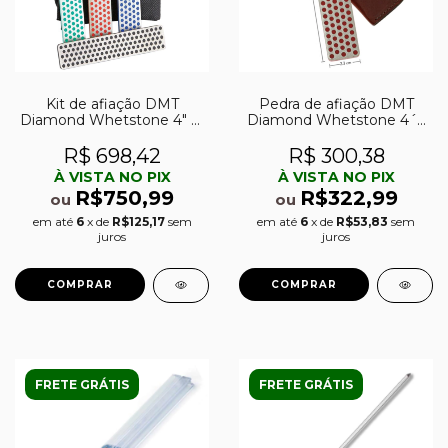
Kit de afiação DMT
Pedra de afiação DMT
Diamond Whetstone 4″ c/
Diamond Whetstone 4´´
4 pedras
fina (600)
R$ 698,42
R$ 300,38
À VISTA NO PIX
À VISTA NO PIX
R$750,99
R$322,99
ou
ou
em até
6
x de
R$125,17
sem
em até
6
x de
R$53,83
sem
juros
juros
FRETE GRÁTIS
FRETE GRÁTIS