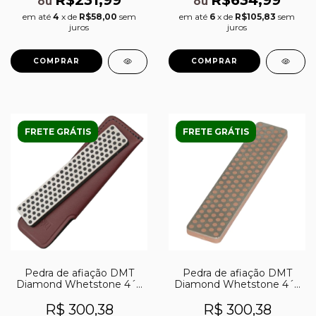
ou
ou
em até
4
x de
R$58,00
sem
em até
6
x de
R$105,83
sem
juros
juros
FRETE GRÁTIS
FRETE GRÁTIS
Pedra de afiação DMT
Pedra de afiação DMT
Diamond Whetstone 4´´
Diamond Whetstone 4´´
extra-grossa (220)
extra-extra-fina (8000)
R$ 300,38
R$ 300,38