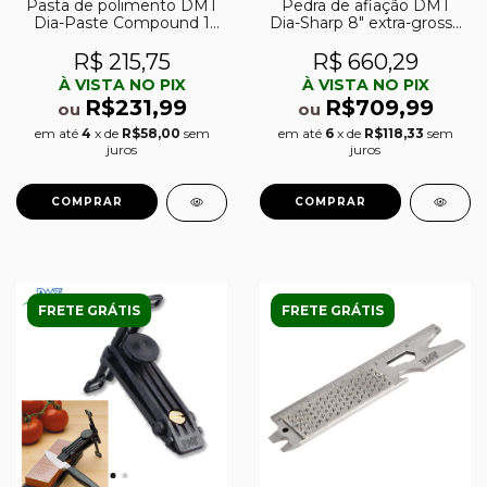
Pasta de polimento DMT
Pedra de afiação DMT
Dia-Paste Compound 1
Dia-Sharp 8″ extra-grossa
micron
(220)
R$ 215,75
R$ 660,29
À VISTA NO PIX
À VISTA NO PIX
R$231,99
R$709,99
ou
ou
em até
4
x de
R$58,00
sem
em até
6
x de
R$118,33
sem
juros
juros
FRETE GRÁTIS
FRETE GRÁTIS