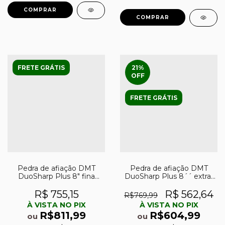
FRETE GRÁTIS
21
%
OFF
FRETE GRÁTIS
Pedra de afiação DMT
Pedra de afiação DMT
DuoSharp Plus 8″ fina
DuoSharp Plus 8´´ extra-
(600) e extra-fina (1200)
grossa (220) e grossa (325)
R$ 755,15
R$ 562,64
R$769,99
À VISTA NO PIX
À VISTA NO PIX
R$811,99
R$604,99
ou
ou