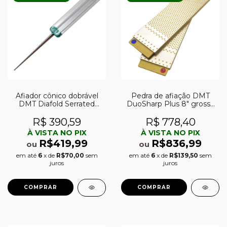
Afiador cônico dobrável
Pedra de afiação DMT
DMT Diafold Serrated
DuoSharp Plus 8″ grossa
Sharpener 4″ extra-fina
(325) e fina (600)
(1200) p/ lâminas
R$ 390,59
R$ 778,40
serrilhadas
À VISTA NO PIX
À VISTA NO PIX
R$419,99
R$836,99
ou
ou
em até
6
x de
R$70,00
sem
em até
6
x de
R$139,50
sem
juros
juros