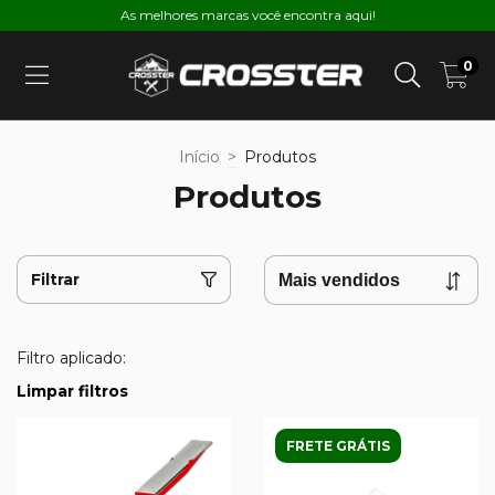
As melhores marcas você encontra aqui!
0
Início
>
Produtos
Produtos
Filtrar
Filtro aplicado:
Limpar filtros
FRETE GRÁTIS