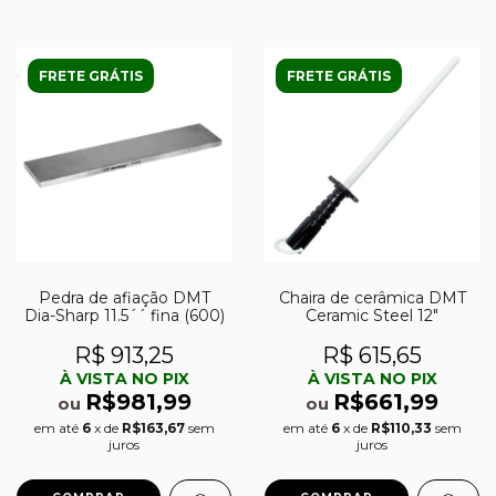
FRETE GRÁTIS
FRETE GRÁTIS
Pedra de afiação DMT
Chaira de cerâmica DMT
Dia-Sharp 11.5´´ fina (600)
Ceramic Steel 12″
R$ 913,25
R$ 615,65
À VISTA NO PIX
À VISTA NO PIX
R$981,99
R$661,99
ou
ou
em até
6
x de
R$163,67
sem
em até
6
x de
R$110,33
sem
juros
juros