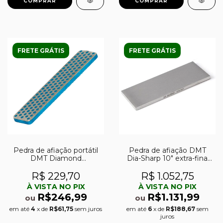
FRETE GRÁTIS
FRETE GRÁTIS
Pedra de afiação portátil
Pedra de afiação DMT
DMT Diamond
Dia-Sharp 10″ extra-fina
Whetstone 4″ grossa (325)
(1200)
R$ 229,70
R$ 1.052,75
À VISTA NO PIX
À VISTA NO PIX
R$246,99
R$1.131,99
ou
ou
em até
4
x de
R$61,75
sem juros
em até
6
x de
R$188,67
sem
juros