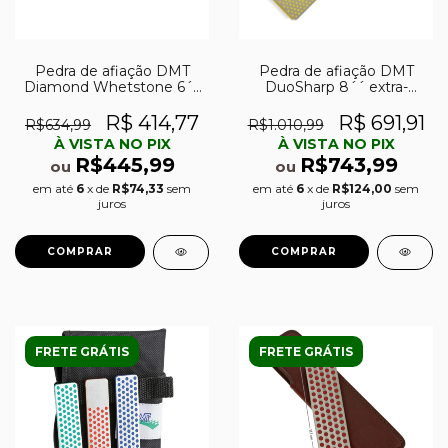
Pedra de afiação DMT
Pedra de afiação DMT
DuoSharp 8´´ extra-
Diamond Whetstone 6´´
grossa (220) e grossa (325)
fina (600) c/ base plástica
e tampa
R$ 691,91
R$ 414,77
R$1.010,99
R$634,99
À VISTA NO PIX
À VISTA NO PIX
R$743,99
R$445,99
ou
ou
em até
6
x de
R$124,00
sem
em até
6
x de
R$74,33
sem
juros
juros
FRETE GRÁTIS
FRETE GRÁTIS