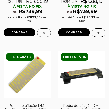
estojo de madeira
madeira
R$ 688,19
R$ 688,19
R$941,99
R$941,99
À VISTA NO PIX
À VISTA NO PIX
R$739,99
R$739,99
ou
ou
em até
6
x de
R$123,33
sem
em até
6
x de
R$123,33
sem
juros
juros
FRETE GRÁTIS
FRETE GRÁTIS
Pedra de afiação DMT
Pedra de afiação DMT