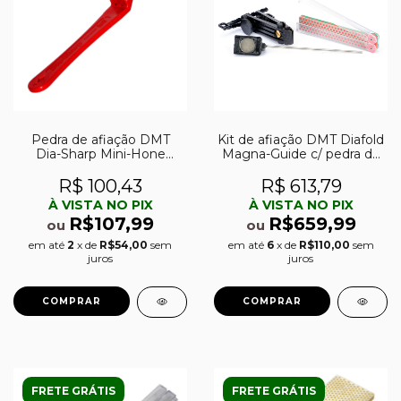
Pedra de afiação DMT
Kit de afiação DMT Diafold
Dia-Sharp Mini-Hone
Magna-Guide c/ pedra de
Offset 2.5″ fina (600)
afiação DMT Double-
Sided Diafold 4″ fina (600)
R$ 100,43
R$ 613,79
e extra-fina (1200)
À VISTA NO PIX
À VISTA NO PIX
R$107,99
R$659,99
ou
ou
em até
2
x de
R$54,00
sem
em até
6
x de
R$110,00
sem
juros
juros
FRETE GRÁTIS
FRETE GRÁTIS