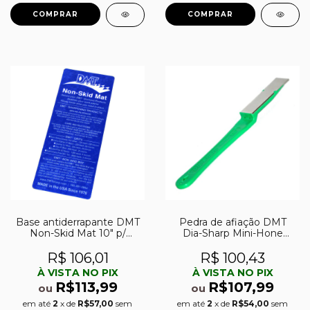
Base antiderrapante DMT
Pedra de afiação DMT
Non-Skid Mat 10″ p/
Dia-Sharp Mini-Hone
pedras de afiação
Offset 2.5″ extra-fina
(1200)
R$ 106,01
R$ 100,43
À VISTA NO PIX
À VISTA NO PIX
R$113,99
R$107,99
ou
ou
em até
2
x de
R$57,00
sem
em até
2
x de
R$54,00
sem