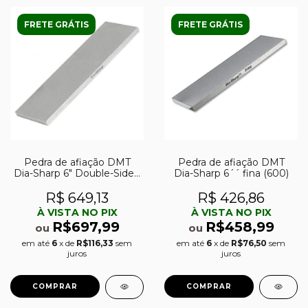
FRETE GRÁTIS
FRETE GRÁTIS
Pedra de afiação DMT
Pedra de afiação DMT
Dia-Sharp 6″ Double-Sided
Dia-Sharp 6´´ fina (600)
grossa (325) e fina (600)
R$ 649,13
R$ 426,86
À VISTA NO PIX
À VISTA NO PIX
R$697,99
R$458,99
ou
ou
em até
6
x de
R$116,33
sem
em até
6
x de
R$76,50
sem
juros
juros