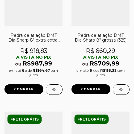
Pedra de afiação DMT
Pedra de afiação DMT
Dia-Sharp 8″ extra-extra-
Dia-Sharp 8″ grossa (325)
grossa (120)
R$ 918,83
R$ 660,29
À VISTA NO PIX
À VISTA NO PIX
R$987,99
R$709,99
ou
ou
em até
6
x de
R$164,67
sem
em até
6
x de
R$118,33
sem
juros
juros
FRETE GRÁTIS
FRETE GRÁTIS