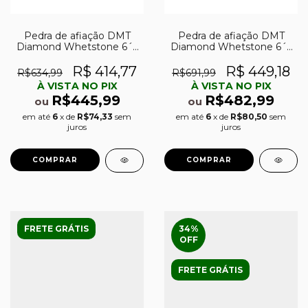
Pedra de afiação DMT
Pedra de afiação DMT
Diamond Whetstone 6´´
Diamond Whetstone 6´´
grossa (325) c/ base
grossa (325) c/ estojo de
plástica e tampa
madeira
R$ 414,77
R$ 449,18
R$634,99
R$691,99
À VISTA NO PIX
À VISTA NO PIX
R$445,99
R$482,99
ou
ou
em até
6
x de
R$74,33
sem
em até
6
x de
R$80,50
sem
juros
juros
FRETE GRÁTIS
34
%
OFF
FRETE GRÁTIS