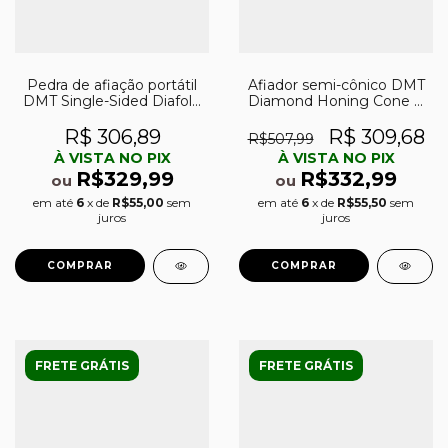
Pedra de afiação portátil
Afiador semi-cônico DMT
DMT Single-Sided Diafold
Diamond Honing Cone 8
4″ extra-grossa (220)
´´ p/ lâminas serrilhadas
R$ 306,89
R$ 309,68
R$507,99
À VISTA NO PIX
À VISTA NO PIX
R$329,99
R$332,99
ou
ou
em até
6
x de
R$55,00
sem
em até
6
x de
R$55,50
sem
juros
juros
FRETE GRÁTIS
FRETE GRÁTIS