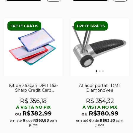
FRETE GRÁTIS
FRETE GRÁTIS
Kit de afiação DMT Dia-
Afiador portátil DMT
Sharp Credit Card
DiamondVee
Sharpeners 3´´ c/ 3
cartões diamantados
R$ 356,18
R$ 354,32
À VISTA NO PIX
À VISTA NO PIX
R$382,99
R$380,99
ou
ou
em até
6
x de
R$63,83
sem
em até
6
x de
R$63,50
sem
juros
juros