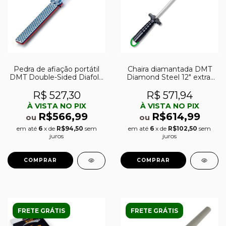
Pedra de afiação portátil
Chaira diamantada DMT
DMT Double-Sided Diafold
Diamond Steel 12″ extra-
4″ grossa (325) e fina (600)
fina (1200)
R$ 527,30
R$ 571,94
À VISTA NO PIX
À VISTA NO PIX
R$566,99
R$614,99
ou
ou
em até
6
x de
R$94,50
sem
em até
6
x de
R$102,50
sem
juros
juros
FRETE GRÁTIS
FRETE GRÁTIS