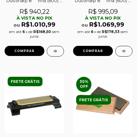
DuoSharp 8´´ fina (600) e
DuoSharp 8´´ fina (600) e
extra-fina (1200)
extra-fina (1200) c/ base
de afiação DMT DuoBase
R$ 940,22
R$ 995,09
À VISTA NO PIX
À VISTA NO PIX
R$1.010,99
R$1.069,99
ou
ou
em até
6
x de
R$168,50
sem
em até
6
x de
R$178,33
sem
juros
juros
FRETE GRÁTIS
30
%
OFF
FRETE GRÁTIS