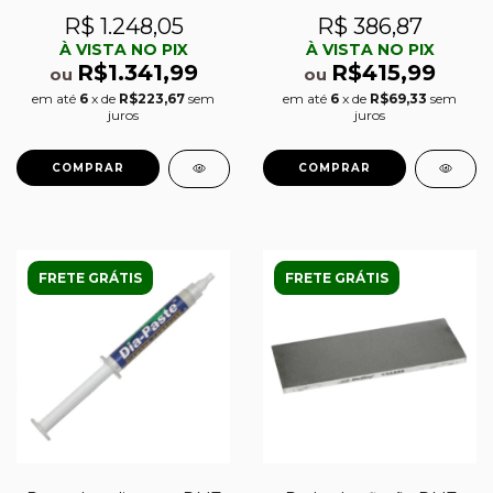
e fina (600) c/ base de
pedras Double-Sided
afiação DMT DuoBase
Diafold e Dia-Sharp 4´´
R$ 1.248,05
R$ 386,87
À VISTA NO PIX
À VISTA NO PIX
R$1.341,99
R$415,99
ou
ou
em até
6
x de
R$223,67
sem
em até
6
x de
R$69,33
sem
juros
juros
FRETE GRÁTIS
FRETE GRÁTIS