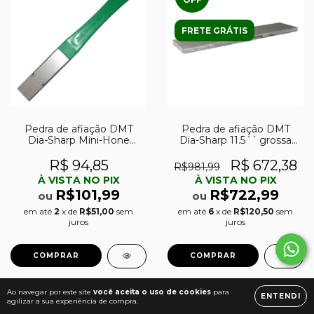
FRETE GRÁTIS
Pedra de afiação DMT
Pedra de afiação DMT
Dia-Sharp Mini-Hone
Dia-Sharp 11.5´´ grossa
Straight 2.5´´ extra-fina
(325)
(1200)
R$ 94,85
R$ 672,38
R$981,99
À VISTA NO PIX
À VISTA NO PIX
R$101,99
R$722,99
ou
ou
em até
2
x de
R$51,00
sem
em até
6
x de
R$120,50
sem
juros
juros
Ao navegar por este site
você aceita o uso de cookies
para
ENTENDI
agilizar a sua experiência de compra.